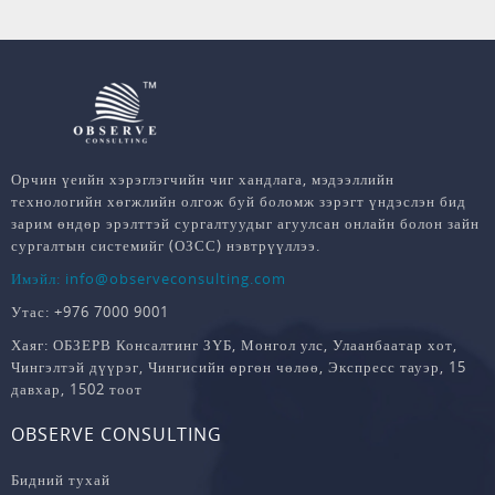
Орчин үеийн хэрэглэгчийн чиг хандлага, мэдээллийн
технологийн хөгжлийн олгож буй боломж зэрэгт үндэслэн бид
зарим өндөр эрэлттэй сургалтуудыг агуулсан онлайн болон зайн
сургалтын системийг (ОЗСС) нэвтрүүллээ.
Имэйл: info@observeconsulting.com
Утас: +976 7000 9001
Хаяг: ОБЗЕРВ Консалтинг ЗҮБ, Монгол улс, Улаанбаатар хот,
Чингэлтэй дүүрэг, Чингисийн өргөн чөлөө, Экспресс тауэр, 15
давхар, 1502 тоот
OBSERVE CONSULTING
Бидний тухай