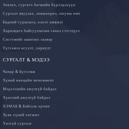
Зөвлөх, сургагч багшийн бүрэлдэхүүн
Сургалт явуулах, зөвшөөрөл, оюуны өмч
Бидний туршлага, ололт амжилт
Харилцагч байгууллагын санал сэтгэгдэл
Системийг ашиглах заавар
Түгээмэл асуулт, хариулт
СУРГАЛТ & МЭДЭЭ
Чанар & Бүтээмж
Хүний нөөцийн менежмент
Мэдээллийн аюулгүй байдал
Хүнсний аюулгүй байдал
ХЭМАБ & Байгаль орчин
Хувь хүний хөгжил
Үнэгүй сургалт