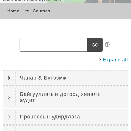
БИДНИЙ ТУХАЙ
Home
→
Courses
МЭДЭЭ
СУРГАЛТ
Expand all
ENGLISH ‎(EN)‎
Чанар & Бүтээмж
Байгууллагын дотоод хяналт,
аудит
Процессын удирдлага