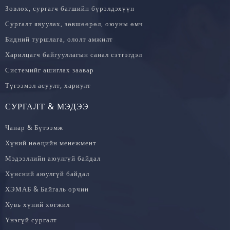
Зөвлөх, сургагч багшийн бүрэлдэхүүн
Сургалт явуулах, зөвшөөрөл, оюуны өмч
Бидний туршлага, ололт амжилт
Харилцагч байгууллагын санал сэтгэгдэл
Системийг ашиглах заавар
Түгээмэл асуулт, хариулт
СУРГАЛТ & МЭДЭЭ
Чанар & Бүтээмж
Хүний нөөцийн менежмент
Мэдээллийн аюулгүй байдал
Хүнсний аюулгүй байдал
ХЭМАБ & Байгаль орчин
Хувь хүний хөгжил
Үнэгүй сургалт