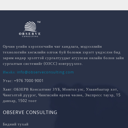
Орчин үеийн хэрэглэгчийн чиг хандлага, мэдээллийн
технологийн хөгжлийн олгож буй боломж зэрэгт үндэслэн бид
зарим өндөр эрэлттэй сургалтуудыг агуулсан онлайн болон зайн
сургалтын системийг (ОЗСС) нэвтрүүллээ.
Имэйл: info@observeconsulting.com
Утас: +976 7000 9001
Хаяг: ОБЗЕРВ Консалтинг ЗҮБ, Монгол улс, Улаанбаатар хот,
Чингэлтэй дүүрэг, Чингисийн өргөн чөлөө, Экспресс тауэр, 15
давхар, 1502 тоот
OBSERVE CONSULTING
Бидний тухай