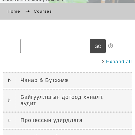
БИДНИЙ ТУХАЙ
Home
→
Courses
МЭДЭЭ
СУРГАЛТ
Expand all
LANGUAGE
Чанар & Бүтээмж
Байгууллагын дотоод хяналт,
аудит
Процессын удирдлага