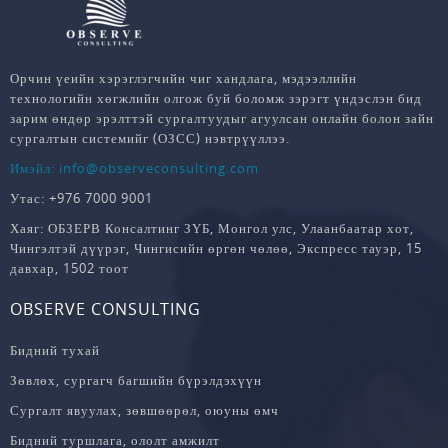
Орчин үеийн хэрэглэгчийн чиг хандлага, мэдээллийн
технологийн хөгжлийн олгож буй боломж зэрэгт үндэслэн бид
зарим өндөр эрэлттэй сургалтуудыг агуулсан онлайн болон зайн
сургалтын системийг (ОЗСС) нэвтрүүллээ.
Имэйл: info@observeconsulting.com
Утас: +976 7000 9001
Хаяг: ОБЗЕРВ Консалтинг ЗҮБ, Монгол улс, Улаанбаатар хот,
Чингэлтэй дүүрэг, Чингисийн өргөн чөлөө, Экспресс тауэр, 15
давхар, 1502 тоот
OBSERVE CONSULTING
Бидний тухай
Зөвлөх, сургагч багшийн бүрэлдэхүүн
Сургалт явуулах, зөвшөөрөл, оюуны өмч
Бидний туршлага, ололт амжилт