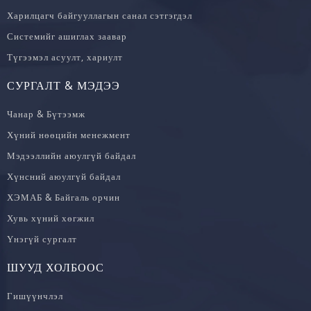
Харилцагч байгууллагын санал сэтгэгдэл
Системийг ашиглах заавар
Түгээмэл асуулт, хариулт
СУРГАЛТ & МЭДЭЭ
Чанар & Бүтээмж
Хүний нөөцийн менежмент
Мэдээллийн аюулгүй байдал
Хүнсний аюулгүй байдал
ХЭМАБ & Байгаль орчин
Хувь хүний хөгжил
Үнэгүй сургалт
ШУУД ХОЛБООС
Гишүүнчлэл