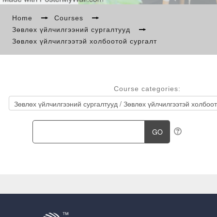
БИДНИЙ ТУХАЙ
Home
→
Courses
→
Зөвлөх үйлчилгээний сургалтууд
→
Зөвлөх үйлчилгээтэй холбоотой сургалт
МЭДЭЭ
СУРГАЛТ
Course categories:
LANGUAGE