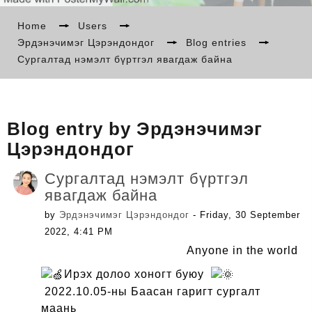
БИДНИЙ ТУХАЙ
Home
→
Users
→
Эрдэнэчимэг Цэрэндондог
→
Blog entries
→
Сургалтад нэмэлт бүртгэл явагдаж байна
МЭДЭЭ
СУРГАЛТ
Blog entry by Эрдэнэчимэг
Цэрэндондог
LANGUAGE
Сургалтад нэмэлт бүртгэл
явагдаж байна
by
Эрдэнэчимэг Цэрэндондог
- Friday, 30 September
2022, 4:41 PM
Anyone in the world
Ирэх долоо хоногт буюу
2022.10.05-ны Баасан гаригт сургалт
маань