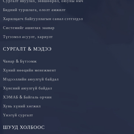
Сургалт явуулах, зөвшөөрөл, оюуны өмч
Бидний туршлага, ололт амжилт
Харилцагч байгууллагын санал сэтгэгдэл
Системийг ашиглах заавар
Түгээмэл асуулт, хариулт
СУРГАЛТ & МЭДЭЭ
Чанар & Бүтээмж
Хүний нөөцийн менежмент
Мэдээллийн аюулгүй байдал
Хүнсний аюулгүй байдал
ХЭМАБ & Байгаль орчин
Хувь хүний хөгжил
Үнэгүй сургалт
ШУУД ХОЛБООС