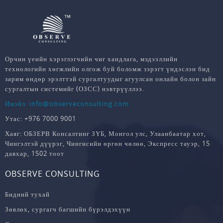
Орчин үеийн хэрэглэгчийн чиг хандлага, мэдээллийн
технологийн хөгжлийн олгож буй боломж зэрэгт үндэслэн бид
зарим өндөр эрэлттэй сургалтуудыг агуулсан онлайн болон зайн
сургалтын системийг (ОЗСС) нэвтрүүллээ.
Имэйл: info@observeconsulting.com
Утас: +976 7000 9001
Хаяг: ОБЗЕРВ Консалтинг ЗҮБ, Монгол улс, Улаанбаатар хот,
Чингэлтэй дүүрэг, Чингисийн өргөн чөлөө, Экспресс тауэр, 15
давхар, 1502 тоот
OBSERVE CONSULTING
Бидний тухай
Зөвлөх, сургагч багшийн бүрэлдэхүүн