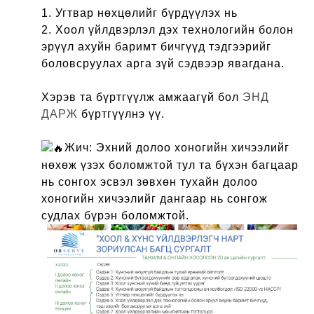
1. Угтвар нөхцөлийг бүрдүүлэх нь
2. Хоол үйлдвэрлэл дэх технологийн болон
эрүүл ахуйн баримт бичгүүд тэдгээрийг
боловсруулах арга зүй сэдвээр явагдана.
Хэрэв та бүртгүүлж амжаагүй бол
ЭНД
ДАРЖ
бүртгүүлнэ үү.
Жич: Эхний долоо хоногийн хичээлийг
нөхөж үзэх боломжтой тул та бүхэн багцаар
нь сонгох эсвэл зөвхөн тухайн долоо
хоногийн хичээлийг дангаар нь сонгож
судлах бүрэн боломжтой.