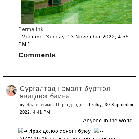
Permalink
[ Modified: Sunday, 13 November 2022, 4:55
PM ]
Comments
Сургалтад нэмэлт бүртгэл
явагдаж байна
by
Эрдэнэчимэг Цэрэндондог
- Friday, 30 September
2022, 4:41 PM
Anyone in the world
Ирэх долоо хоногт буюу
2022.10.05-ны Баасан гаригт сургалт