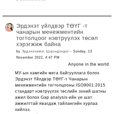
Эрдэнэт үйлдвэр ТӨҮГ -т
чанарын менежментийн
тогтолцоог нэвтрүүлэх төсөл
хэрэгжиж байна
by
Эрдэнэчимэг Цэрэндондог
- Sunday, 13
November 2022, 4:47 PM
Anyone in the world
МУ-ын хамгийн мега байгууллага болох
Эрдэнэт Үйлдвэр ТӨҮГ-т Чанарын
менежментийн тогтолцооны ISO9001:2015
стандарт нэвтрүүлэх төслийн эхний шатны
ажил болох Gap analysis-ийн үе шат
амжилттай явагдаж тайлангийн хурлаа
хийлээ.