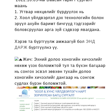
маань
1. Угтвар нөхцөлийг бүрдүүлэх нь
2. Хоол үйлдвэрлэл дэх технологийн болон
эрүүл ахуйн баримт бичгүүд тэдгээрийг
боловсруулах арга зүй сэдвээр явагдана.
Хэрэв та бүртгүүлж амжаагүй бол
ЭНД
ДАРЖ
бүртгүүлнэ үү.
Жич: Эхний долоо хоногийн хичээлийг
нөхөж үзэх боломжтой тул та бүхэн багцаар
нь сонгох эсвэл зөвхөн тухайн долоо
хоногийн хичээлийг дангаар нь сонгож
судлах бүрэн боломжтой.