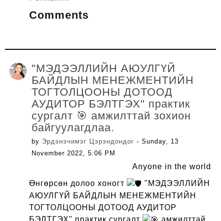
Comments
"МЭДЭЭЛЛИЙН АЮУЛГҮЙ
БАЙДЛЫН МЕНЕЖМЕНТИЙН
ТОГТОЛЦООНЫ ДОТООД
АУДИТОР БЭЛТГЭХ" практик
сургалт 🎯 амжилттай зохион
байгуулагдлаа.
by
Эрдэнэчимэг Цэрэндондог
- Sunday, 13
November 2022, 5:06 PM
Anyone in the world
Өнгөрсөн долоо хоногт
"МЭДЭЭЛЛИЙН
АЮУЛГҮЙ БАЙДЛЫН МЕНЕЖМЕНТИЙН
ТОГТОЛЦООНЫ ДОТООД АУДИТОР
БЭЛТГЭХ" практик сургалт
амжилттай