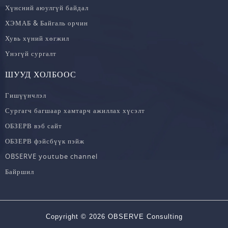
Хүнсний аюулгүй байдал
ХЭМАБ & Байгаль орчин
Хувь хүний хөгжил
Үнэгүй сургалт
ШУУД ХОЛБООС
Гишүүнчлэл
Сургагч багшаар хамтарч ажиллах хүсэлт
ОБЗЕРВ вэб сайт
ОБЗЕРВ фэйсбүүк пэйж
OBSERVE youtube channel
Байршил
Copyright © 2026 OBSERVE Consulting