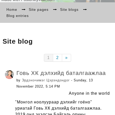
БИДНИЙ ТУХАЙ
Home
→
Site pages
→
Site blogs
→
Blog entries
МЭДЭЭ
Site blog
СУРГАЛТ
(current)
Next
1
2
»
LANGUAGE
Говь ХК дэлхийд баталгаажлаа
by
Эрдэнэчимэг Цэрэндондог
- Sunday, 13
November 2022, 5:14 PM
Anyone in the world
"Монгол ноолуураар дэлхийг гоёно"
уриатай Говь ХК дэлхийд баталгаажлаа.
2019 онд эхэлсэн Байгаль орчны