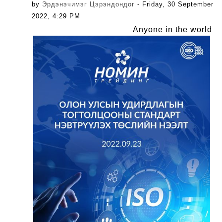
by
Эрдэнэчимэг Цэрэндондог
- Friday, 30 September
2022, 4:29 PM
Anyone in the world