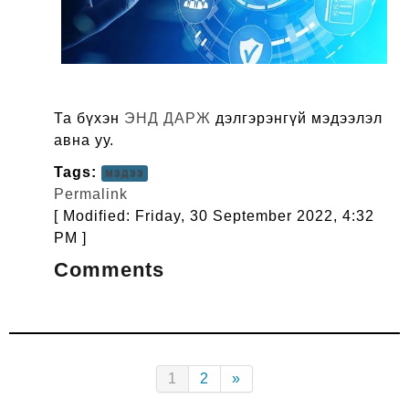
Та бүхэн
ЭНД ДАРЖ
дэлгэрэнгүй мэдээлэл
авна уу.
Tags:
мэдээ
Permalink
[ Modified: Friday, 30 September 2022, 4:32
PM ]
Comments
(current)
Next
1
2
»