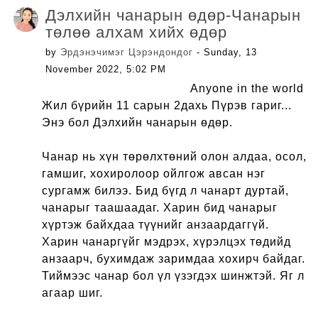
Дэлхийн чанарын өдөр-Чанарын
төлөө алхам хийх өдөр
by
Эрдэнэчимэг Цэрэндондог
- Sunday, 13
November 2022, 5:02 PM
Anyone in the world
Жил бүрийн 11 сарын 2дахь Пүрэв гариг...
Энэ бол Дэлхийн чанарын өдөр.
Чанар нь хүн төрөлхтөний олон алдаа, осол,
гамшиг, хохиролоор ойлгож авсан нэг
сургамж билээ. Бид бүгд л чанарт дуртай,
чанарыг таашаадаг. Харин бид чанарыг
хүртэж байхдаа түүнийг анзаардаггүй.
Харин чанаргүйг мэдрэх, хүрэлцэх төдийд
анзаарч, бухимдаж заримдаа хохирч байдаг.
Тиймээс чанар бол үл үзэгдэх шинжтэй. Яг л
агаар шиг.