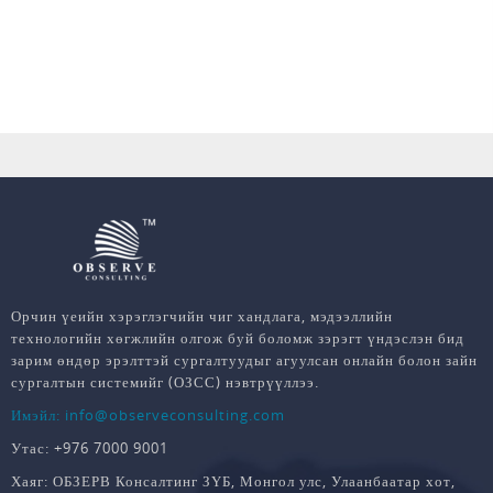
Орчин үеийн хэрэглэгчийн чиг хандлага, мэдээллийн
технологийн хөгжлийн олгож буй боломж зэрэгт үндэслэн бид
зарим өндөр эрэлттэй сургалтуудыг агуулсан онлайн болон зайн
сургалтын системийг (ОЗСС) нэвтрүүллээ.
Имэйл: info@observeconsulting.com
Утас: +976 7000 9001
Хаяг: ОБЗЕРВ Консалтинг ЗҮБ, Монгол улс, Улаанбаатар хот,