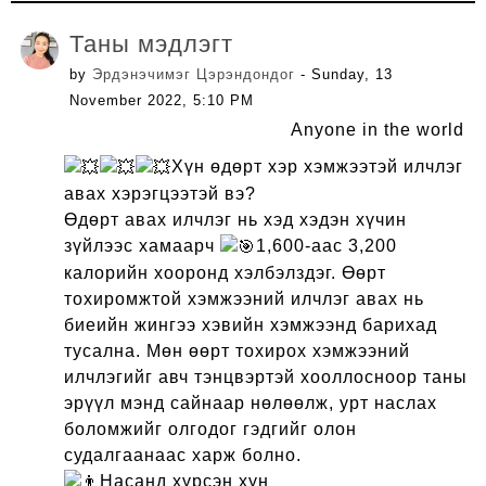
Таны мэдлэгт
by
Эрдэнэчимэг Цэрэндондог
- Sunday, 13
November 2022, 5:10 PM
Anyone in the world
Хүн өдөрт хэр хэмжээтэй илчлэг
авах хэрэгцээтэй вэ?
Өдөрт авах илчлэг нь хэд хэдэн хүчин
зүйлээс хамаарч
1,600-аас 3,200
калорийн хооронд хэлбэлздэг. Өөрт
тохиромжтой хэмжээний илчлэг авах нь
биеийн жингээ хэвийн хэмжээнд барихад
тусална. Мөн өөрт тохирох хэмжээний
илчлэгийг авч тэнцвэртэй хооллосноор таны
эрүүл мэнд сайнаар нөлөөлж, урт наслах
боломжийг олгодог гэдгийг олон
судалгаанаас харж болно.
Насанд хүрсэн хүн