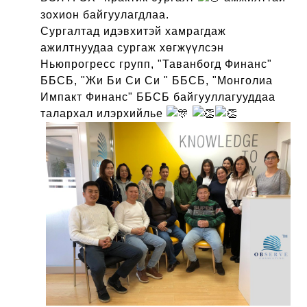
зохион байгуулагдлаа.
Сургалтад идэвхитэй хамрагдаж
ажилтнуудаа сургаж хөгжүүлсэн
Ньюпрогресс групп, "Таванбогд Финанс"
ББСБ, "Жи Би Си Си " ББСБ, "Монголиа
Импакт Финанс" ББСБ байгууллагууддаа
талархал илэрхийлье