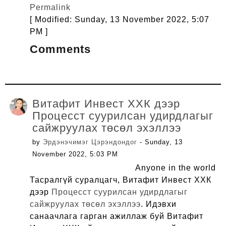
Permalink
[ Modified: Sunday, 13 November 2022, 5:07
PM ]
Comments
Витафит Инвест ХХК дээр
Процесст суурилсан удирдлагыг
сайжруулах төсөл эхэллээ
by
Эрдэнэчимэг Цэрэндондог
- Sunday, 13
November 2022, 5:03 PM
Anyone in the world
Тасралгүй суралцагч, Витафит Инвест ХХК
дээр
Процесст суурилсан удирдлагыг
сайжруулах төсөл эхэллээ
. Идэвхи
санаачлага гарган ажиллаж буй Витафит