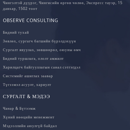
Чингэлтэй дүүрэг, Чингисийн өргөн чөлөө, Экспресс тауэр, 15
давхар, 1502 тоот
OBSERVE CONSULTING
Бидний тухай
Зөвлөх, сургагч багшийн бүрэлдэхүүн
Сургалт явуулах, зөвшөөрөл, оюуны өмч
Бидний туршлага, ололт амжилт
Харилцагч байгууллагын санал сэтгэгдэл
Системийг ашиглах заавар
Түгээмэл асуулт, хариулт
СУРГАЛТ & МЭДЭЭ
Чанар & Бүтээмж
Хүний нөөцийн менежмент
Мэдээллийн аюулгүй байдал