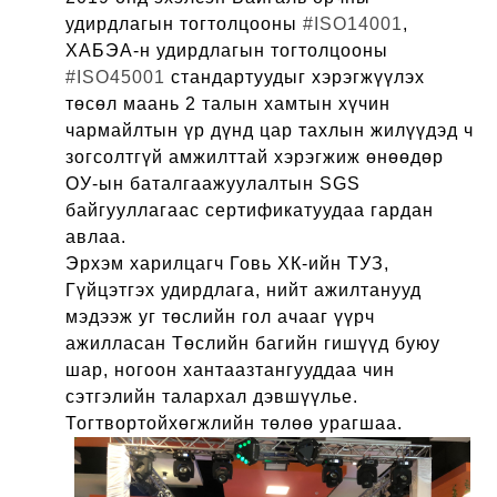
удирдлагын тогтолцооны
#ISO14001
,
ХАБЭА-н удирдлагын тогтолцооны
#ISO45001
стандартуудыг хэрэгжүүлэх
төсөл маань 2 талын хамтын хүчин
чармайлтын үр дүнд цар тахлын жилүүдэд ч
зогсолтгүй амжилттай хэрэгжиж өнөөдөр
ОУ-ын баталгаажуулалтын SGS
байгууллагаас сертификатуудаа гардан
авлаа.
Эрхэм харилцагч Говь ХК-ийн ТУЗ,
Гүйцэтгэх удирдлага, нийт ажилтанууд
мэдээж
уг төслийн гол ачааг үүрч
ажилласан Төслийн багийн гишүүд буюу
шар, ногоон хантаазтангууддаа чин
сэтгэлийн талархал дэвшүүлье.
Тогтвортойхөгжлийн төлөө урагшаа.