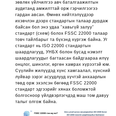
зөвлөх үйлчилгээ авч баталгаажилтын
аудитанд амжилттай орж гэрчилгээгээ
гардан авсан. Өмнөх нийтлэлүүдээр
ихэвчлэн дээрх стандартын талаар дурдаж
байсан бол энэ удаа "хавьгүй залуу"
стандарт (схем) болох FSSC 22000 талаар
товч тайлбарыг та бүхэнд хүргэж байна. Уг
стандарт нь ISO 22000 стандартын
шаардлагууд, УНБХ болон бусад нэмэлт
шаардлагуудыг багтаасан байдгаараа илүү
онцлог, шинэлэг, өргөн хамрах хүрээтэй юм.
Сүүлийн жилүүдэд хүнс хамгаалал, хүнсний
луйвар зэрэг асуудлууд хүчтэй анхаарлын
төвд орж эхэлсэн бөгөөд FSSC 22000
стандарт эдгээрийг хянах боломжтой
болгосноор үйлдвэрлэгчдэд маш том давуу
талыг олгож байна.