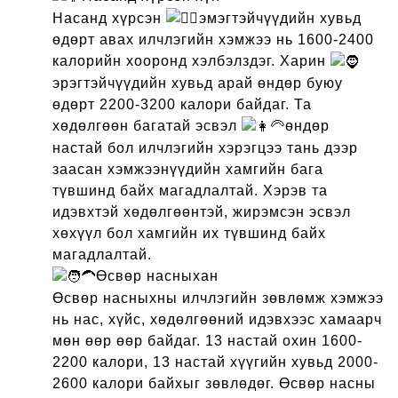
Насанд хүрсэн
эмэгтэйчүүдийн хувьд
өдөрт авах илчлэгийн хэмжээ нь 1600-2400
калорийн хооронд хэлбэлздэг. Харин
эрэгтэйчүүдийн хувьд арай өндөр буюу
өдөрт 2200-3200 калори байдаг. Та
хөдөлгөөн багатай эсвэл
өндөр
настай бол илчлэгийн хэрэгцээ тань дээр
заасан хэмжээнүүдийн хамгийн бага
түвшинд байх магадлалтай. Хэрэв та
идэвхтэй хөдөлгөөнтэй, жирэмсэн эсвэл
хөхүүл бол хамгийн их түвшинд байх
магадлалтай.
Өсвөр насныхан
Өсвөр насныхны илчлэгийн зөвлөмж хэмжээ
нь нас, хүйс, хөдөлгөөний идэвхээс хамаарч
мөн өөр өөр байдаг. 13 настай охин 1600-
2200 калори, 13 настай хүүгийн хувьд 2000-
2600 калори байхыг зөвлөдөг. Өсвөр насны