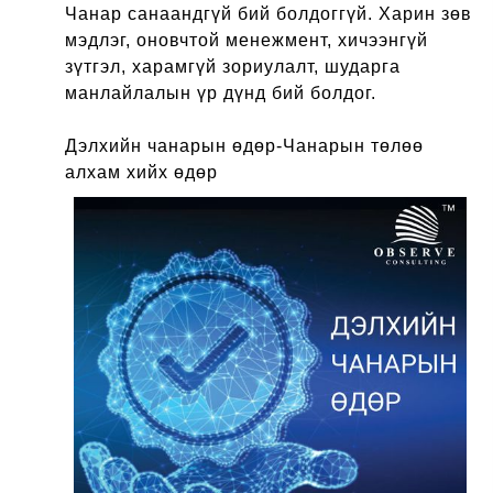
Чанар санаандгүй бий болдоггүй. Харин зөв
мэдлэг, оновчтой менежмент, хичээнгүй
зүтгэл, харамгүй зориулалт, шударга
манлайлалын үр дүнд бий болдог.
Дэлхийн чанарын өдөр-Чанарын төлөө
алхам хийх өдөр