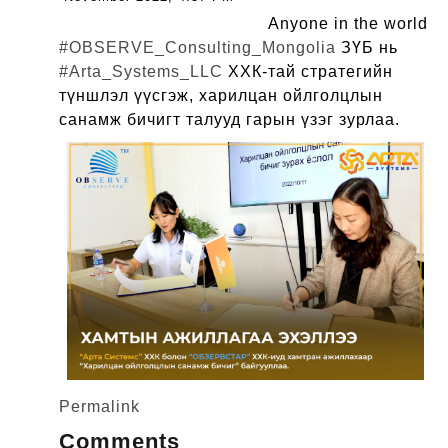
Anyone in the world
#OBSERVE_Consulting_Mongolia
ЗҮБ нь
#Arta_Systems_LLC
ХХК-тай стратегийн
түншлэл үүсгэж, харилцан ойлголцлын
санамж бичигт талууд гарын үзэг зурлаа.
Permalink
Comments