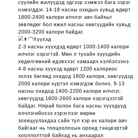
сүүлийн жилүүдэд эдгээр хэмжээ бага зэрэг
нэмэгддэг. 14-18 насны охидын хувьд өдөрт
1800-2400 калори илчлэг авч байхыг
зөвлөдөг бол ижил насны хөвгүүдийн хувьд
2000-3200 калори байдаг.
Хүүхэд
2-3 насны хүүхдэд өдөрт 1000-1400 калори
илчлэг хэрэгтэй. Мөн л тухайн хүүхдийн
хөдөлгөөний идэвхээс хамаарч хэлбэлзэнэ.
4-8 насны хүүхэд өдөрт 1200 калориос
эхлэх бөгөөд охидод 1800 калори, хөвгүүдэд
2000 калори хүртэл нэмэгдэж болно. 9-13
насны охидод 1400-2200 калори илчлэг,
хөвгүүдэд 1600-2600 калори хэрэгцээтэй
байдаг. Нярай болон бага насны хүүхдүүд
илчлэгийнхээ хэрэглээг өөрөө
зохицуулахдаа сайн тул хэр их калори авч
байгааг нь тооцоолохын оронд тэнцвэртэй
хооллолттой байхад нь анхаарал