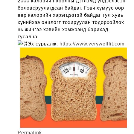
2000 калорийн хоолны дэглэмд үндэслэсэн
боловсруулагдсан байдаг. Гэвч хүмүүс өөр
өөр калорийн хэрэгцээтэй байдаг тул хувь
хүнийхээ онцлогт тохируулан тодорхойлох
нь жингээ хэвийн хэмжээнд барихад
тусална.
Эх сурвалж:
https://www.verywellfit.com
Permalink