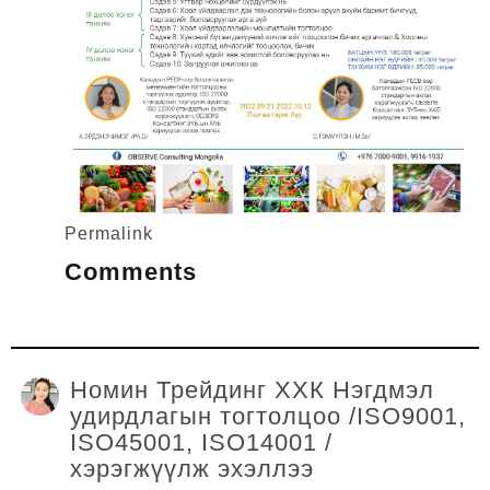
Permalink
Comments
Номин Трейдинг ХХК Нэгдмэл
удирдлагын тогтолцоо /ISO9001,
ISO45001, ISO14001 /
хэрэгжүүлж эхэллээ