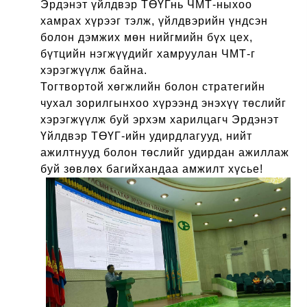
Эрдэнэт үйлдвэр ТӨҮГнь ЧМТ-ныхоо
хамрах хүрээг тэлж, үйлдвэрийн үндсэн
болон дэмжих мөн нийгмийн бүх цех,
бүтцийн нэгжүүдийг хамруулан ЧМТ-г
хэрэгжүүлж байна.
Тогтвортой хөгжлийн болон стратегийн
чухал зорилгынхоо хүрээнд энэхүү төслийг
хэрэгжүүлж буй
эрхэм харилцагч Эрдэнэт
Үйлдвэр ТӨҮГ-ийн удирдлагууд, нийт
ажилтнууд болон төслийг удирдан ажиллаж
буй зөвлөх багийхандаа амжилт хүсье!