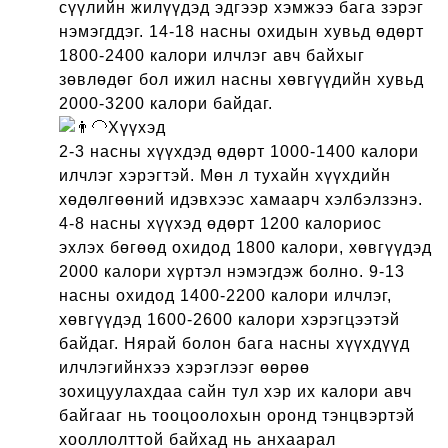
сүүлийн жилүүдэд эдгээр хэмжээ бага зэрэг
нэмэгддэг. 14-18 насны охидын хувьд өдөрт
1800-2400 калори илчлэг авч байхыг
зөвлөдөг бол ижил насны хөвгүүдийн хувьд
2000-3200 калори байдаг.
Хүүхэд
2-3 насны хүүхдэд өдөрт 1000-1400 калори
илчлэг хэрэгтэй. Мөн л тухайн хүүхдийн
хөдөлгөөний идэвхээс хамаарч хэлбэлзэнэ.
4-8 насны хүүхэд өдөрт 1200 калориос
эхлэх бөгөөд охидод 1800 калори, хөвгүүдэд
2000 калори хүртэл нэмэгдэж болно. 9-13
насны охидод 1400-2200 калори илчлэг,
хөвгүүдэд 1600-2600 калори хэрэгцээтэй
байдаг. Нярай болон бага насны хүүхдүүд
илчлэгийнхээ хэрэглээг өөрөө
зохицуулахдаа сайн тул хэр их калори авч
байгааг нь тооцоолохын оронд тэнцвэртэй
хооллолттой байхад нь анхаарал