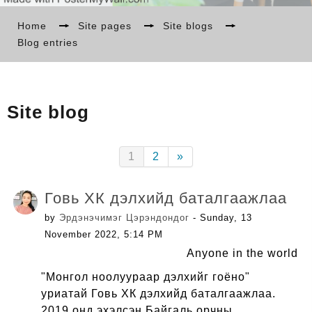
БИДНИЙ ТУХАЙ
Home
→
Site pages
→
Site blogs
→
Blog entries
МЭДЭЭ
Site blog
СУРГАЛТ
(current)
Next
1
2
»
LANGUAGE
Говь ХК дэлхийд баталгаажлаа
by
Эрдэнэчимэг Цэрэндондог
- Sunday, 13
November 2022, 5:14 PM
Anyone in the world
"Монгол ноолуураар дэлхийг гоёно"
уриатай Говь ХК дэлхийд баталгаажлаа.
2019 онд эхэлсэн Байгаль орчны