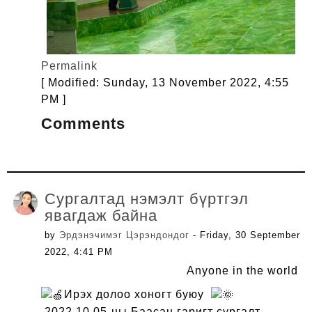
Permalink
[ Modified: Sunday, 13 November 2022, 4:55
PM ]
Comments
Сургалтад нэмэлт бүртгэл
явагдаж байна
by
Эрдэнэчимэг Цэрэндондог
- Friday, 30 September
2022, 4:41 PM
Anyone in the world
Ирэх долоо хоногт буюу
2022.10.05-ны Баасан гаригт сургалт