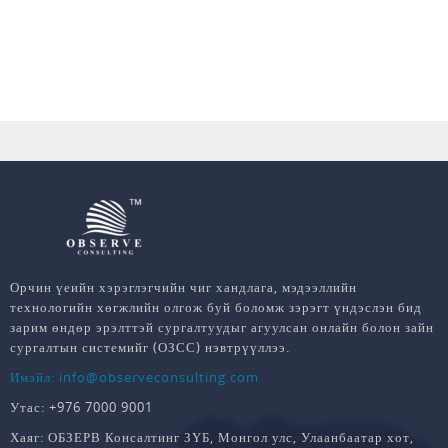
Орчин үеийн хэрэглэгчийн чиг хандлага, мэдээллийн
технологийн хөгжлийн олгож буй боломж зэрэгт үндэслэн бид
зарим өндөр эрэлттэй сургалтуудыг агуулсан онлайн болон зайн
сургалтын системийг (ОЗСС) нэвтрүүллээ.
Имэйл: info@observeconsulting.com
Утас: +976 7000 9001
Хаяг: ОБЗЕРВ Консалтинг ЗҮБ, Монгол улс, Улаанбаатар хот,