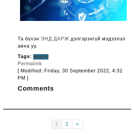
Та бүхэн
ЭНД ДАРЖ
дэлгэрэнгүй мэдээлэл
авна уу.
Tags:
мэдээ
Permalink
[ Modified: Friday, 30 September 2022, 4:32
PM ]
Comments
(current)
Next
1
2
»