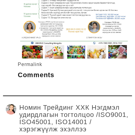
Permalink
Comments
Номин Трейдинг ХХК Нэгдмэл
удирдлагын тогтолцоо /ISO9001,
ISO45001, ISO14001 /
хэрэгжүүлж эхэллээ