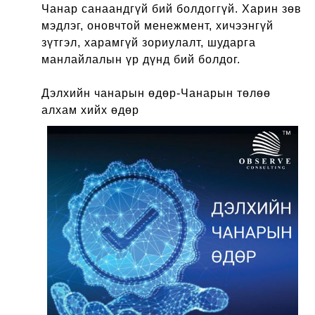
Чанар санаандгүй бий болдоггүй. Харин зөв
мэдлэг, оновчтой менежмент, хичээнгүй
зүтгэл, харамгүй зориулалт, шударга
манлайлалын үр дүнд бий болдог.
Дэлхийн чанарын өдөр-Чанарын төлөө
алхам хийх өдөр