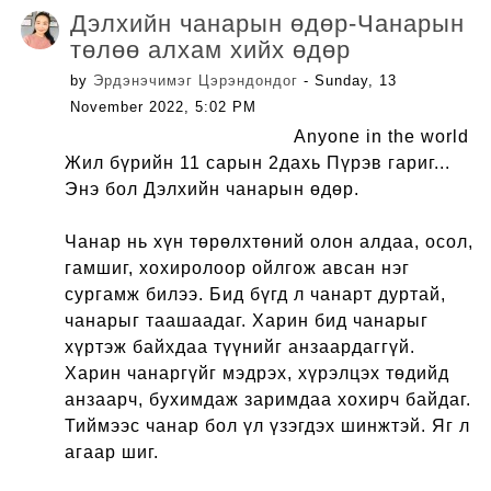
Дэлхийн чанарын өдөр-Чанарын
төлөө алхам хийх өдөр
by
Эрдэнэчимэг Цэрэндондог
- Sunday, 13
November 2022, 5:02 PM
Anyone in the world
Жил бүрийн 11 сарын 2дахь Пүрэв гариг...
Энэ бол Дэлхийн чанарын өдөр.
Чанар нь хүн төрөлхтөний олон алдаа, осол,
гамшиг, хохиролоор ойлгож авсан нэг
сургамж билээ. Бид бүгд л чанарт дуртай,
чанарыг таашаадаг. Харин бид чанарыг
хүртэж байхдаа түүнийг анзаардаггүй.
Харин чанаргүйг мэдрэх, хүрэлцэх төдийд
анзаарч, бухимдаж заримдаа хохирч байдаг.
Тиймээс чанар бол үл үзэгдэх шинжтэй. Яг л
агаар шиг.