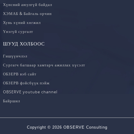
Хүнсний аюулгүй байдал
ХЭМАБ & Байгаль орчин
Хувь хүний хөгжил
Үнэгүй сургалт
ШУУД ХОЛБООС
Гишүүнчлэл
Сургагч багшаар хамтарч ажиллах хүсэлт
ОБЗЕРВ вэб сайт
ОБЗЕРВ фэйсбүүк пэйж
OBSERVE youtube channel
Байршил
Copyright © 2026 OBSERVE Consulting