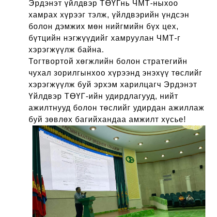
Эрдэнэт үйлдвэр ТӨҮГнь ЧМТ-ныхоо
хамрах хүрээг тэлж, үйлдвэрийн үндсэн
болон дэмжих мөн нийгмийн бүх цех,
бүтцийн нэгжүүдийг хамруулан ЧМТ-г
хэрэгжүүлж байна.
Тогтвортой хөгжлийн болон стратегийн
чухал зорилгынхоо хүрээнд энэхүү төслийг
хэрэгжүүлж буй
эрхэм харилцагч Эрдэнэт
Үйлдвэр ТӨҮГ-ийн удирдлагууд, нийт
ажилтнууд болон төслийг удирдан ажиллаж
буй зөвлөх багийхандаа амжилт хүсье!