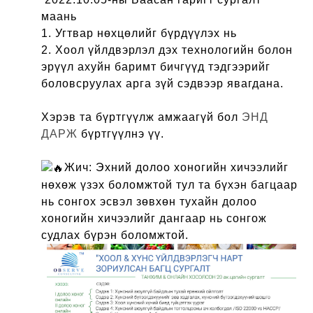
маань
1. Угтвар нөхцөлийг бүрдүүлэх нь
2. Хоол үйлдвэрлэл дэх технологийн болон
эрүүл ахуйн баримт бичгүүд тэдгээрийг
боловсруулах арга зүй сэдвээр явагдана.
Хэрэв та бүртгүүлж амжаагүй бол
ЭНД
ДАРЖ
бүртгүүлнэ үү.
Жич: Эхний долоо хоногийн хичээлийг
нөхөж үзэх боломжтой тул та бүхэн багцаар
нь сонгох эсвэл зөвхөн тухайн долоо
хоногийн хичээлийг дангаар нь сонгож
судлах бүрэн боломжтой.