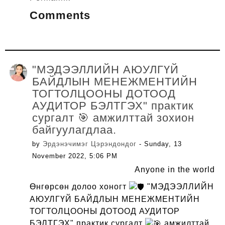
Comments
"МЭДЭЭЛЛИЙН АЮУЛГҮЙ
БАЙДЛЫН МЕНЕЖМЕНТИЙН
ТОГТОЛЦООНЫ ДОТООД
АУДИТОР БЭЛТГЭХ" практик
сургалт 🎯 амжилттай зохион
байгуулагдлаа.
by
Эрдэнэчимэг Цэрэндондог
- Sunday, 13
November 2022, 5:06 PM
Anyone in the world
Өнгөрсөн долоо хоногт
"МЭДЭЭЛЛИЙН
АЮУЛГҮЙ БАЙДЛЫН МЕНЕЖМЕНТИЙН
ТОГТОЛЦООНЫ ДОТООД АУДИТОР
БЭЛТГЭХ" практик сургалт
амжилттай