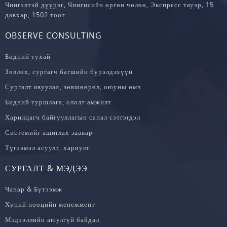
Чингэлтэй дүүрэг, Чингисийн өргөн чөлөө, Экспресс тауэр, 15
давхар, 1502 тоот
OBSERVE CONSULTING
Бидний тухай
Зөвлөх, сургагч багшийн бүрэлдэхүүн
Сургалт явуулах, зөвшөөрөл, оюуны өмч
Бидний туршлага, ололт амжилт
Харилцагч байгууллагын санал сэтгэгдэл
Системийг ашиглах заавар
Түгээмэл асуулт, хариулт
СУРГАЛТ & МЭДЭЭ
Чанар & Бүтээмж
Хүний нөөцийн менежмент
Мэдээллийн аюулгүй байдал