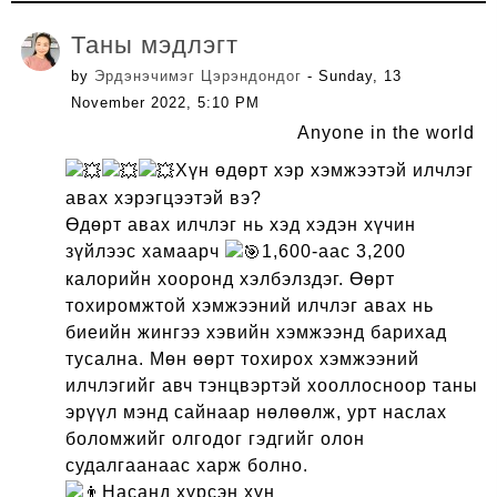
Таны мэдлэгт
by
Эрдэнэчимэг Цэрэндондог
- Sunday, 13
November 2022, 5:10 PM
Anyone in the world
Хүн өдөрт хэр хэмжээтэй илчлэг
авах хэрэгцээтэй вэ?
Өдөрт авах илчлэг нь хэд хэдэн хүчин
зүйлээс хамаарч
1,600-аас 3,200
калорийн хооронд хэлбэлздэг. Өөрт
тохиромжтой хэмжээний илчлэг авах нь
биеийн жингээ хэвийн хэмжээнд барихад
тусална. Мөн өөрт тохирох хэмжээний
илчлэгийг авч тэнцвэртэй хооллосноор таны
эрүүл мэнд сайнаар нөлөөлж, урт наслах
боломжийг олгодог гэдгийг олон
судалгаанаас харж болно.
Насанд хүрсэн хүн