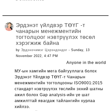
Эрдэнэт үйлдвэр ТӨҮГ -т
чанарын менежментийн
тогтолцоог нэвтрүүлэх төсөл
хэрэгжиж байна
by
Эрдэнэчимэг Цэрэндондог
- Sunday, 13
November 2022, 4:47 PM
Anyone in the world
МУ-ын хамгийн мега байгууллага болох
Эрдэнэт Үйлдвэр ТӨҮГ-т Чанарын
менежментийн тогтолцооны ISO9001:2015
стандарт нэвтрүүлэх төслийн эхний шатны
ажил болох Gap analysis-ийн үе шат
амжилттай явагдаж тайлангийн хурлаа
хийлээ.