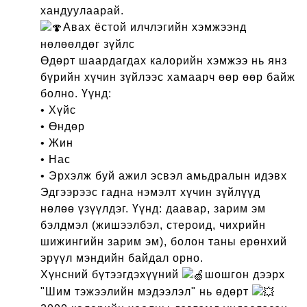
хандуулаарай.
Авах ёстой илчлэгийн хэмжээнд
нөлөөлдөг зүйлс
Өдөрт шаардагдах калорийн хэмжээ нь янз
бүрийн хүчин зүйлээс хамаарч өөр өөр байж
болно. Үүнд:
• Хүйс
• Өндөр
• Жин
• Нас
• Эрхэлж буй ажил эсвэл амьдралын идэвх
Эдгээрээс гадна нэмэлт хүчин зүйлүүд
нөлөө үзүүлдэг. Үүнд: даавар, зарим эм
бэлдмэл (жишээлбэл, стероид, чихрийн
шижингийн зарим эм), болон таны ерөнхий
эрүүл мэндийн байдал орно.
Хүнсний бүтээгдэхүүний
шошгон дээрх
"Шим тэжээлийн мэдээлэл" нь өдөрт