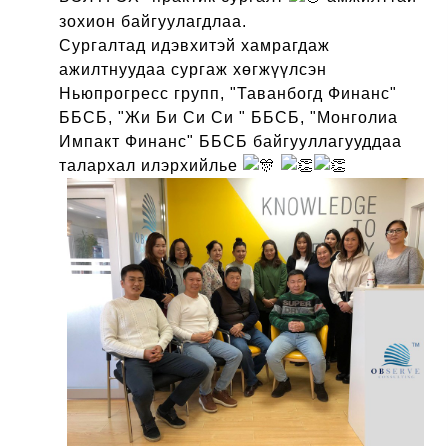
зохион байгуулагдлаа.
Сургалтад идэвхитэй хамрагдаж
ажилтнуудаа сургаж хөгжүүлсэн
Ньюпрогресс групп, "Таванбогд Финанс"
ББСБ, "Жи Би Си Си " ББСБ, "Монголиа
Импакт Финанс" ББСБ байгууллагууддаа
талархал илэрхийлье