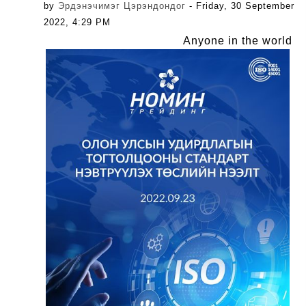
by
Эрдэнэчимэг Цэрэндондог
- Friday, 30 September
2022, 4:29 PM
Anyone in the world