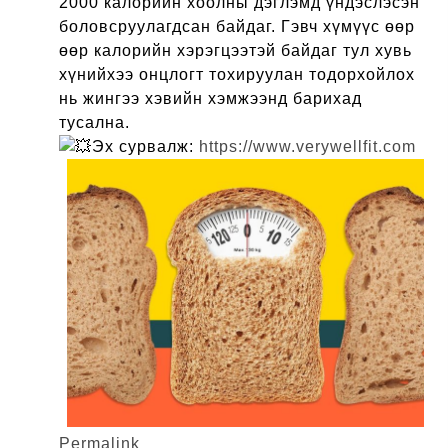
2000 калорийн хоолны дэглэмд үндэслэсэн
боловсруулагдсан байдаг. Гэвч хүмүүс өөр
өөр калорийн хэрэгцээтэй байдаг тул хувь
хүнийхээ онцлогт тохируулан тодорхойлох
нь жингээ хэвийн хэмжээнд барихад
тусална.
Эх сурвалж:
https://www.verywellfit.com
Permalink