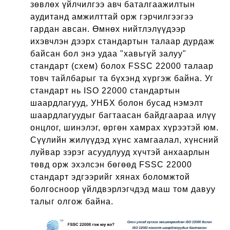
зөвлөх үйлчилгээ авч баталгаажилтын
аудитанд амжилттай орж гэрчилгээгээ
гардан авсан. Өмнөх нийтлэлүүдээр
ихэвчлэн дээрх стандартын талаар дурдаж
байсан бол энэ удаа "хавьгүй залуу"
стандарт (схем) болох FSSC 22000 талаар
товч тайлбарыг та бүхэнд хүргэж байна. Уг
стандарт нь ISO 22000 стандартын
шаардлагууд, УНБХ болон бусад нэмэлт
шаардлагуудыг багтаасан байдгаараа илүү
онцлог, шинэлэг, өргөн хамрах хүрээтэй юм.
Сүүлийн жилүүдэд хүнс хамгаалал, хүнсний
луйвар зэрэг асуудлууд хүчтэй анхаарлын
төвд орж эхэлсэн бөгөөд FSSC 22000
стандарт эдгээрийг хянах боломжтой
болгосноор үйлдвэрлэгчдэд маш том давуу
талыг олгож байна.