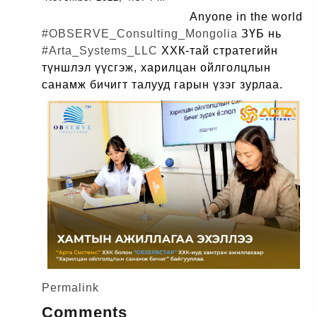
Anyone in the world
#OBSERVE_Consulting_Mongolia
ЗҮБ нь
#Arta_Systems_LLC
ХХК-тай стратегийн
түншлэл үүсгэж, харилцан ойлголцлын
санамж бичигт талууд гарын үзэг зурлаа.
Permalink
Comments