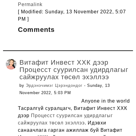
Permalink
[ Modified: Sunday, 13 November 2022, 5:07
PM ]
Comments
Витафит Инвест ХХК дээр
Процесст суурилсан удирдлагыг
сайжруулах төсөл эхэллээ
by
Эрдэнэчимэг Цэрэндондог
- Sunday, 13
November 2022, 5:03 PM
Anyone in the world
Тасралгүй суралцагч, Витафит Инвест ХХК
дээр
Процесст суурилсан удирдлагыг
сайжруулах төсөл эхэллээ
. Идэвхи
санаачлага гарган ажиллаж буй Витафит