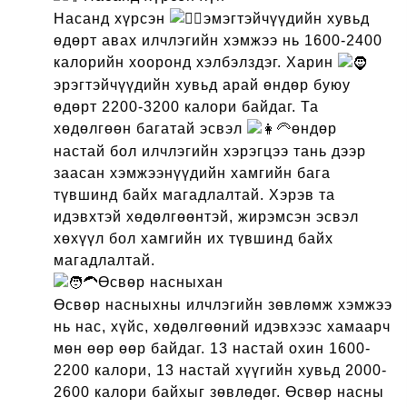
Насанд хүрсэн
эмэгтэйчүүдийн хувьд
өдөрт авах илчлэгийн хэмжээ нь 1600-2400
калорийн хооронд хэлбэлздэг. Харин
эрэгтэйчүүдийн хувьд арай өндөр буюу
өдөрт 2200-3200 калори байдаг. Та
хөдөлгөөн багатай эсвэл
өндөр
настай бол илчлэгийн хэрэгцээ тань дээр
заасан хэмжээнүүдийн хамгийн бага
түвшинд байх магадлалтай. Хэрэв та
идэвхтэй хөдөлгөөнтэй, жирэмсэн эсвэл
хөхүүл бол хамгийн их түвшинд байх
магадлалтай.
Өсвөр насныхан
Өсвөр насныхны илчлэгийн зөвлөмж хэмжээ
нь нас, хүйс, хөдөлгөөний идэвхээс хамаарч
мөн өөр өөр байдаг. 13 настай охин 1600-
2200 калори, 13 настай хүүгийн хувьд 2000-
2600 калори байхыг зөвлөдөг. Өсвөр насны