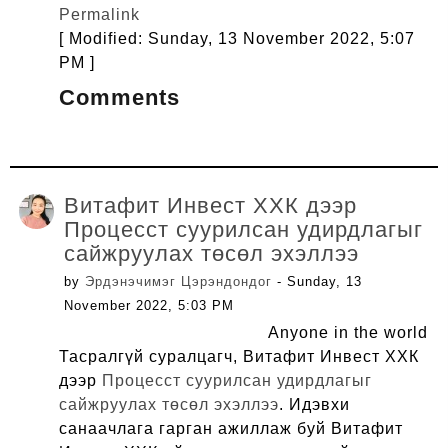
Permalink
[ Modified: Sunday, 13 November 2022, 5:07
PM ]
Comments
Витафит Инвест ХХК дээр
Процесст суурилсан удирдлагыг
сайжруулах төсөл эхэллээ
by
Эрдэнэчимэг Цэрэндондог
- Sunday, 13
November 2022, 5:03 PM
Anyone in the world
Тасралгүй суралцагч, Витафит Инвест ХХК
дээр
Процесст суурилсан удирдлагыг
сайжруулах төсөл эхэллээ
. Идэвхи
санаачлага гарган ажиллаж буй Витафит