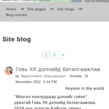
БИДНИЙ ТУХАЙ
Home
→
Site pages
→
Site blogs
→
Blog entries
МЭДЭЭ
Site blog
СУРГАЛТ
(current)
Next
1
2
»
LANGUAGE
Говь ХК дэлхийд баталгаажлаа
by
Эрдэнэчимэг Цэрэндондог
- Sunday, 13
November 2022, 5:14 PM
Anyone in the world
"Монгол ноолуураар дэлхийг гоёно"
уриатай Говь ХК дэлхийд баталгаажлаа.
2019 онд эхэлсэн Байгаль орчны