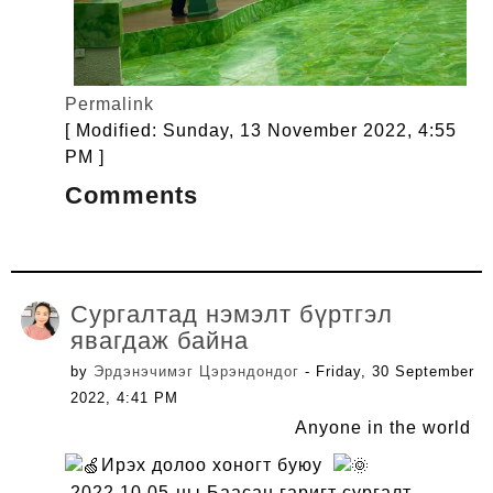
Permalink
[ Modified: Sunday, 13 November 2022, 4:55
PM ]
Comments
Сургалтад нэмэлт бүртгэл
явагдаж байна
by
Эрдэнэчимэг Цэрэндондог
- Friday, 30 September
2022, 4:41 PM
Anyone in the world
Ирэх долоо хоногт буюу
2022.10.05-ны Баасан гаригт сургалт