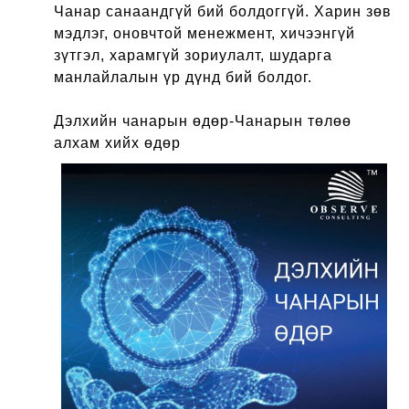
Чанар санаандгүй бий болдоггүй. Харин зөв
мэдлэг, оновчтой менежмент, хичээнгүй
зүтгэл, харамгүй зориулалт, шударга
манлайлалын үр дүнд бий болдог.
Дэлхийн чанарын өдөр-Чанарын төлөө
алхам хийх өдөр