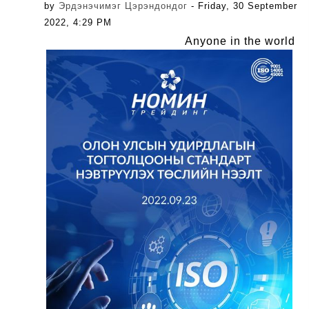
by
Эрдэнэчимэг Цэрэндондог
- Friday, 30 September
2022, 4:29 PM
Anyone in the world