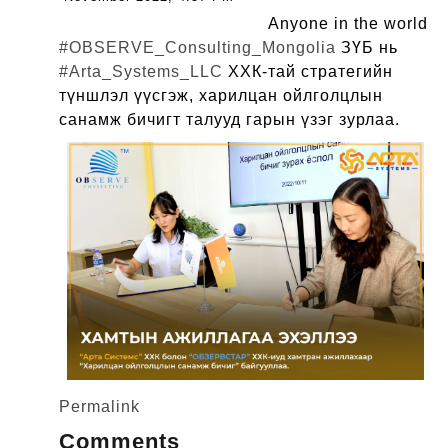
Anyone in the world
#OBSERVE_Consulting_Mongolia
ЗҮБ нь
#Arta_Systems_LLC
ХХК-тай стратегийн
түншлэл үүсгэж, харилцан ойлголцлын
санамж бичигт талууд гарын үзэг зурлаа.
Permalink
Comments