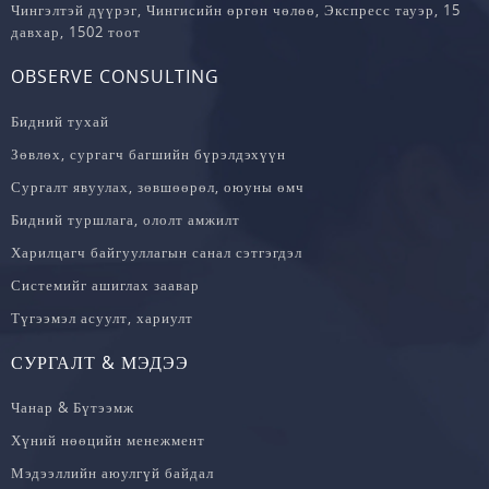
Чингэлтэй дүүрэг, Чингисийн өргөн чөлөө, Экспресс тауэр, 15
давхар, 1502 тоот
OBSERVE CONSULTING
Бидний тухай
Зөвлөх, сургагч багшийн бүрэлдэхүүн
Сургалт явуулах, зөвшөөрөл, оюуны өмч
Бидний туршлага, ололт амжилт
Харилцагч байгууллагын санал сэтгэгдэл
Системийг ашиглах заавар
Түгээмэл асуулт, хариулт
СУРГАЛТ & МЭДЭЭ
Чанар & Бүтээмж
Хүний нөөцийн менежмент
Мэдээллийн аюулгүй байдал