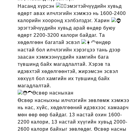
Насанд хүрсэн
эмэгтэйчүүдийн хувьд
өдөрт авах илчлэгийн хэмжээ нь 1600-2400
калорийн хооронд хэлбэлздэг. Харин
эрэгтэйчүүдийн хувьд арай өндөр буюу
өдөрт 2200-3200 калори байдаг. Та
хөдөлгөөн багатай эсвэл
өндөр
настай бол илчлэгийн хэрэгцээ тань дээр
заасан хэмжээнүүдийн хамгийн бага
түвшинд байх магадлалтай. Хэрэв та
идэвхтэй хөдөлгөөнтэй, жирэмсэн эсвэл
хөхүүл бол хамгийн их түвшинд байх
магадлалтай.
Өсвөр насныхан
Өсвөр насныхны илчлэгийн зөвлөмж хэмжээ
нь нас, хүйс, хөдөлгөөний идэвхээс хамаарч
мөн өөр өөр байдаг. 13 настай охин 1600-
2200 калори, 13 настай хүүгийн хувьд 2000-
2600 калори байхыг зөвлөдөг. Өсвөр насны