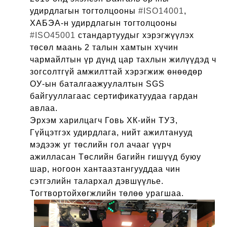
удирдлагын тогтолцооны
#ISO14001
,
ХАБЭА-н удирдлагын тогтолцооны
#ISO45001
стандартуудыг хэрэгжүүлэх
төсөл маань 2 талын хамтын хүчин
чармайлтын үр дүнд цар тахлын жилүүдэд ч
зогсолтгүй амжилттай хэрэгжиж өнөөдөр
ОУ-ын баталгаажуулалтын SGS
байгууллагаас сертификатуудаа гардан
авлаа.
Эрхэм харилцагч Говь ХК-ийн ТУЗ,
Гүйцэтгэх удирдлага, нийт ажилтанууд
мэдээж
уг төслийн гол ачааг үүрч
ажилласан Төслийн багийн гишүүд буюу
шар, ногоон хантаазтангууддаа чин
сэтгэлийн талархал дэвшүүлье.
Тогтвортойхөгжлийн төлөө урагшаа.