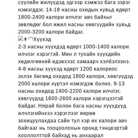
сүүлийн жилүүдэд эдгээр хэмжээ бага зэрэг
нэмэгддэг. 14-18 насны охидын хувьд өдөрт
1800-2400 калори илчлэг авч байхыг
зөвлөдөг бол ижил насны хөвгүүдийн хувьд
2000-3200 калори байдаг.
Хүүхэд
2-3 насны хүүхдэд өдөрт 1000-1400 калори
илчлэг хэрэгтэй. Мөн л тухайн хүүхдийн
хөдөлгөөний идэвхээс хамаарч хэлбэлзэнэ.
4-8 насны хүүхэд өдөрт 1200 калориос
эхлэх бөгөөд охидод 1800 калори, хөвгүүдэд
2000 калори хүртэл нэмэгдэж болно. 9-13
насны охидод 1400-2200 калори илчлэг,
хөвгүүдэд 1600-2600 калори хэрэгцээтэй
байдаг. Нярай болон бага насны хүүхдүүд
илчлэгийнхээ хэрэглээг өөрөө
зохицуулахдаа сайн тул хэр их калори авч
байгааг нь тооцоолохын оронд тэнцвэртэй
хооллолттой байхад нь анхаарал