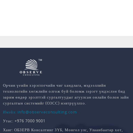
Орчин үеийн хэрэглэгчийн чиг хандлага, мэдээллийн
технологийн хөгжлийн олгож буй боломж зэрэгт үндэслэн бид
зарим өндөр эрэлттэй сургалтуудыг агуулсан онлайн болон зайн
сургалтын системийг (ОЗСС) нэвтрүүллээ.
Имэйл: info@observeconsulting.com
Утас: +976 7000 9001
Хаяг: ОБЗЕРВ Консалтинг ЗҮБ, Монгол улс, Улаанбаатар хот,