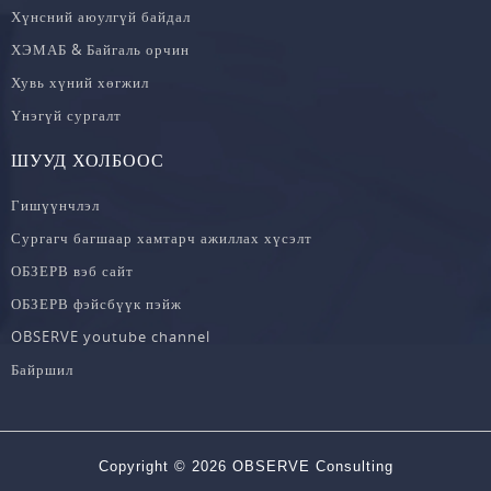
Хүнсний аюулгүй байдал
ХЭМАБ & Байгаль орчин
Хувь хүний хөгжил
Үнэгүй сургалт
ШУУД ХОЛБООС
Гишүүнчлэл
Сургагч багшаар хамтарч ажиллах хүсэлт
ОБЗЕРВ вэб сайт
ОБЗЕРВ фэйсбүүк пэйж
OBSERVE youtube channel
Байршил
Copyright © 2026 OBSERVE Consulting