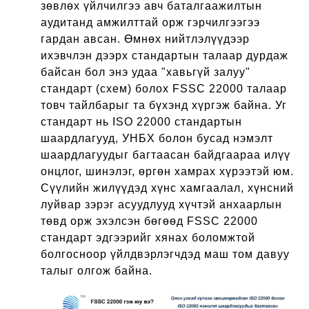
зөвлөх үйлчилгээ авч баталгаажилтын
аудитанд амжилттай орж гэрчилгээгээ
гардан авсан. Өмнөх нийтлэлүүдээр
ихэвчлэн дээрх стандартын талаар дурдаж
байсан бол энэ удаа "хавьгүй залуу"
стандарт (схем) болох FSSC 22000 талаар
товч тайлбарыг та бүхэнд хүргэж байна. Уг
стандарт нь ISO 22000 стандартын
шаардлагууд, УНБХ болон бусад нэмэлт
шаардлагуудыг багтаасан байдгаараа илүү
онцлог, шинэлэг, өргөн хамрах хүрээтэй юм.
Сүүлийн жилүүдэд хүнс хамгаалал, хүнсний
луйвар зэрэг асуудлууд хүчтэй анхаарлын
төвд орж эхэлсэн бөгөөд FSSC 22000
стандарт эдгээрийг хянах боломжтой
болгосноор үйлдвэрлэгчдэд маш том давуу
талыг олгож байна.