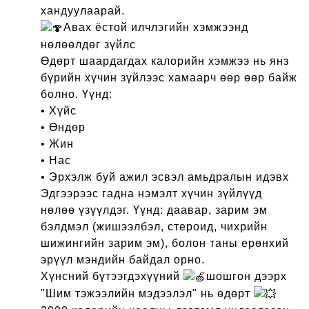
хандуулаарай.
Авах ёстой илчлэгийн хэмжээнд
нөлөөлдөг зүйлс
Өдөрт шаардагдах калорийн хэмжээ нь янз
бүрийн хүчин зүйлээс хамаарч өөр өөр байж
болно. Үүнд:
• Хүйс
• Өндөр
• Жин
• Нас
• Эрхэлж буй ажил эсвэл амьдралын идэвх
Эдгээрээс гадна нэмэлт хүчин зүйлүүд
нөлөө үзүүлдэг. Үүнд: даавар, зарим эм
бэлдмэл (жишээлбэл, стероид, чихрийн
шижингийн зарим эм), болон таны ерөнхий
эрүүл мэндийн байдал орно.
Хүнсний бүтээгдэхүүний
шошгон дээрх
"Шим тэжээлийн мэдээлэл" нь өдөрт