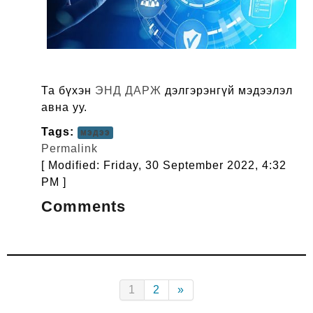
Та бүхэн
ЭНД ДАРЖ
дэлгэрэнгүй мэдээлэл
авна уу.
Tags:
мэдээ
Permalink
[ Modified: Friday, 30 September 2022, 4:32
PM ]
Comments
(current)
Next
1
2
»