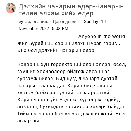
Дэлхийн чанарын өдөр-Чанарын
төлөө алхам хийх өдөр
by
Эрдэнэчимэг Цэрэндондог
- Sunday, 13
November 2022, 5:02 PM
Anyone in the world
Жил бүрийн 11 сарын 2дахь Пүрэв гариг...
Энэ бол Дэлхийн чанарын өдөр.
Чанар нь хүн төрөлхтөний олон алдаа, осол,
гамшиг, хохиролоор ойлгож авсан нэг
сургамж билээ. Бид бүгд л чанарт дуртай,
чанарыг таашаадаг. Харин бид чанарыг
хүртэж байхдаа түүнийг анзаардаггүй.
Харин чанаргүйг мэдрэх, хүрэлцэх төдийд
анзаарч, бухимдаж заримдаа хохирч байдаг.
Тиймээс чанар бол үл үзэгдэх шинжтэй. Яг л
агаар шиг.