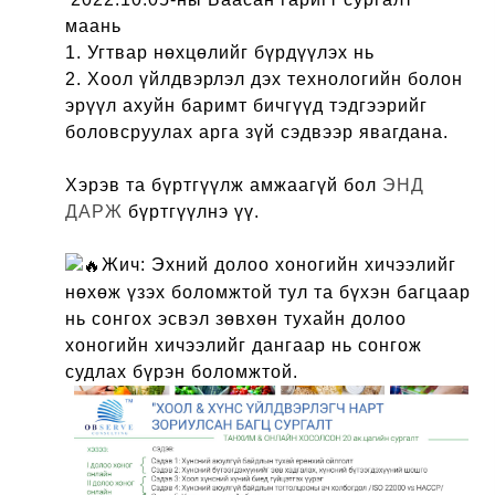
маань
1. Угтвар нөхцөлийг бүрдүүлэх нь
2. Хоол үйлдвэрлэл дэх технологийн болон
эрүүл ахуйн баримт бичгүүд тэдгээрийг
боловсруулах арга зүй сэдвээр явагдана.
Хэрэв та бүртгүүлж амжаагүй бол
ЭНД
ДАРЖ
бүртгүүлнэ үү.
Жич: Эхний долоо хоногийн хичээлийг
нөхөж үзэх боломжтой тул та бүхэн багцаар
нь сонгох эсвэл зөвхөн тухайн долоо
хоногийн хичээлийг дангаар нь сонгож
судлах бүрэн боломжтой.