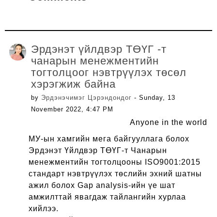
Эрдэнэт үйлдвэр ТӨҮГ -т
чанарын менежментийн
тогтолцоог нэвтрүүлэх төсөл
хэрэгжиж байна
by
Эрдэнэчимэг Цэрэндондог
- Sunday, 13
November 2022, 4:47 PM
Anyone in the world
МУ-ын хамгийн мега байгууллага болох
Эрдэнэт Үйлдвэр ТӨҮГ-т Чанарын
менежментийн тогтолцооны ISO9001:2015
стандарт нэвтрүүлэх төслийн эхний шатны
ажил болох Gap analysis-ийн үе шат
амжилттай явагдаж тайлангийн хурлаа
хийлээ.