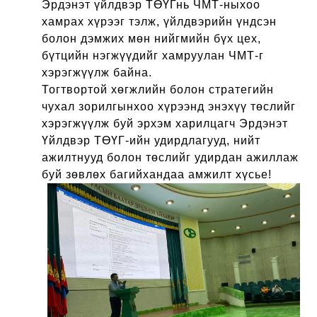
Эрдэнэт үйлдвэр ТӨҮГнь ЧМТ-ныхоо
хамрах хүрээг тэлж, үйлдвэрийн үндсэн
болон дэмжих мөн нийгмийн бүх цех,
бүтцийн нэгжүүдийг хамруулан ЧМТ-г
хэрэгжүүлж байна.
Тогтвортой хөгжлийн болон стратегийн
чухал зорилгынхоо хүрээнд энэхүү төслийг
хэрэгжүүлж буй
эрхэм харилцагч Эрдэнэт
Үйлдвэр ТӨҮГ-ийн удирдлагууд, нийт
ажилтнууд болон төслийг удирдан ажиллаж
буй зөвлөх багийхандаа амжилт хүсье!