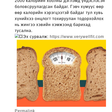
2000 калорийн хоолны дэглэмд үндэслэсэн
боловсруулагдсан байдаг. Гэвч хүмүүс өөр
өөр калорийн хэрэгцээтэй байдаг тул хувь
хүнийхээ онцлогт тохируулан тодорхойлох
нь жингээ хэвийн хэмжээнд барихад
тусална.
Эх сурвалж:
https://www.verywellfit.com
Permalink