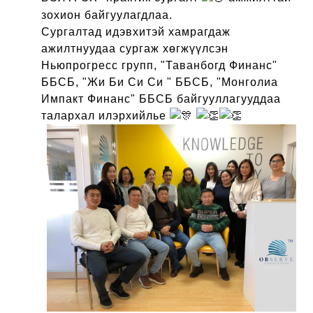
зохион байгуулагдлаа.
Сургалтад идэвхитэй хамрагдаж
ажилтнуудаа сургаж хөгжүүлсэн
Ньюпрогресс групп, "Таванбогд Финанс"
ББСБ, "Жи Би Си Си " ББСБ, "Монголиа
Импакт Финанс" ББСБ байгууллагууддаа
талархал илэрхийлье