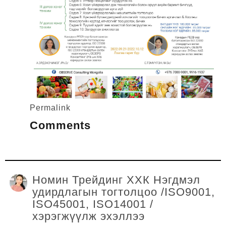
Permalink
Comments
Номин Трейдинг ХХК Нэгдмэл
удирдлагын тогтолцоо /ISO9001,
ISO45001, ISO14001 /
хэрэгжүүлж эхэллээ