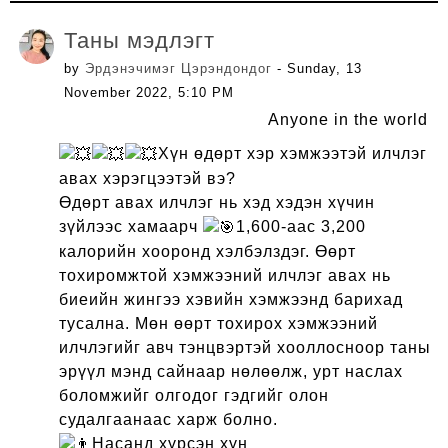
Таны мэдлэгт
by
Эрдэнэчимэг Цэрэндондог
- Sunday, 13
November 2022, 5:10 PM
Anyone in the world
Хүн өдөрт хэр хэмжээтэй илчлэг
авах хэрэгцээтэй вэ?
Өдөрт авах илчлэг нь хэд хэдэн хүчин
зүйлээс хамаарч
1,600-аас 3,200
калорийн хооронд хэлбэлздэг. Өөрт
тохиромжтой хэмжээний илчлэг авах нь
биеийн жингээ хэвийн хэмжээнд барихад
тусална. Мөн өөрт тохирох хэмжээний
илчлэгийг авч тэнцвэртэй хооллосноор таны
эрүүл мэнд сайнаар нөлөөлж, урт наслах
боломжийг олгодог гэдгийг олон
судалгаанаас харж болно.
Насанд хүрсэн хүн