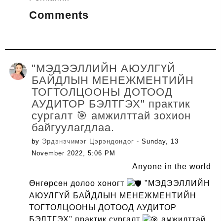
Comments
"МЭДЭЭЛЛИЙН АЮУЛГҮЙ
БАЙДЛЫН МЕНЕЖМЕНТИЙН
ТОГТОЛЦООНЫ ДОТООД
АУДИТОР БЭЛТГЭХ" практик
сургалт 🎯 амжилттай зохион
байгуулагдлаа.
by
Эрдэнэчимэг Цэрэндондог
- Sunday, 13
November 2022, 5:06 PM
Anyone in the world
Өнгөрсөн долоо хоногт
"МЭДЭЭЛЛИЙН
АЮУЛГҮЙ БАЙДЛЫН МЕНЕЖМЕНТИЙН
ТОГТОЛЦООНЫ ДОТООД АУДИТОР
БЭЛТГЭХ" практик сургалт
амжилттай